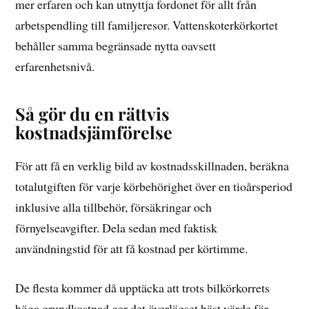
mer erfaren och kan utnyttja fordonet för allt från
arbetspendling till familjeresor. Vattenskoterkörkortet
behåller samma begränsade nytta oavsett
erfarenhetsnivå.
Så gör du en rättvis
kostnadsjämförelse
För att få en verklig bild av kostnadsskillnaden, beräkna
totalutgiften för varje körbehörighet över en tioårsperiod
inklusive alla tillbehör, försäkringar och
förnyelseavgifter. Dela sedan med faktisk
användningstid för att få kostnad per körtimme.
De flesta kommer då upptäcka att trots bilkörkorrets
höga grundkostnad ger det överlägset bäst värde för